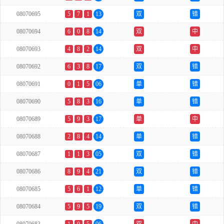
08070695
5
7
1
13
双
错
08070694
6
0
8
14
双
中
08070693
4
8
2
14
双
中
08070692
6
3
8
17
双
错
08070691
0
1
5
06
单
错
08070690
5
8
3
16
单
错
08070689
5
9
3
17
单
中
08070688
2
8
4
14
单
错
08070687
1
1
3
05
双
错
08070686
8
9
4
21
双
错
08070685
5
6
1
12
单
错
08070684
5
9
5
19
双
错