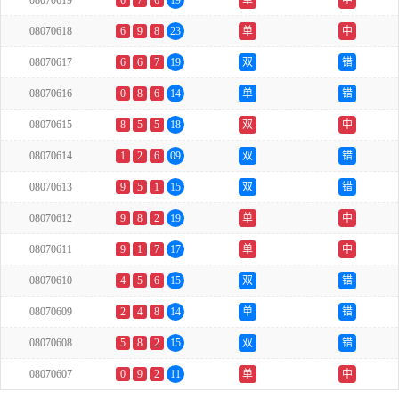
08070619
6
7
6
19
单
中
08070618
6
9
8
23
单
中
08070617
6
6
7
19
双
错
08070616
0
8
6
14
单
错
08070615
8
5
5
18
双
中
08070614
1
2
6
09
双
错
08070613
9
5
1
15
双
错
08070612
9
8
2
19
单
中
08070611
9
1
7
17
单
中
08070610
4
5
6
15
双
错
08070609
2
4
8
14
单
错
08070608
5
8
2
15
双
错
08070607
0
9
2
11
单
中