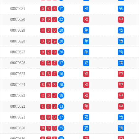
08070631
6
3
8
17
双
错
08070630
6
9
7
22
双
中
08070629
4
8
8
20
单
错
08070628
3
8
9
20
单
错
08070627
9
2
9
20
单
错
08070626
7
3
7
17
双
错
08070625
6
8
2
16
双
中
08070624
8
0
8
16
双
中
08070623
3
6
7
16
双
中
08070622
1
4
8
13
单
中
08070621
1
8
8
17
双
错
08070620
9
8
8
25
双
错