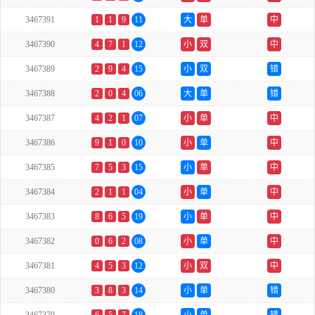
3467391
1
1
9
11
大
单
中
3467390
4
7
1
12
小
双
中
3467389
2
9
4
15
小
双
错
3467388
2
0
4
06
大
单
错
3467387
4
2
1
07
小
单
中
3467386
9
1
0
10
小
单
中
3467385
7
5
3
15
小
单
中
3467384
2
1
1
04
小
单
中
3467383
8
6
5
19
小
单
中
3467382
0
6
2
08
小
单
中
3467381
4
5
3
12
小
双
中
3467380
3
8
3
14
小
单
错