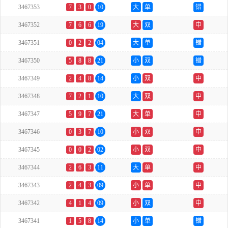
3467353
7
3
0
10
大
单
错
3467352
7
6
6
19
大
双
中
3467351
0
2
2
04
大
单
错
3467350
5
8
8
21
小
双
错
3467349
2
4
8
14
小
双
中
3467348
7
2
1
10
大
双
中
3467347
5
9
7
21
大
单
中
3467346
0
3
7
10
小
双
中
3467345
0
0
2
02
小
双
中
3467344
2
6
3
11
大
单
中
3467343
2
4
3
09
小
单
中
3467342
4
1
4
09
小
双
中
3467341
1
5
8
14
小
单
错