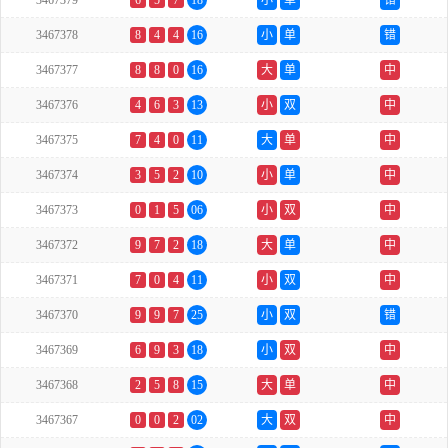
3467379
6
5
7
18
小
单
错
3467378
8
4
4
16
小
单
错
3467377
8
8
0
16
大
单
中
3467376
4
6
3
13
小
双
中
3467375
7
4
0
11
大
单
中
3467374
3
5
2
10
小
单
中
3467373
0
1
5
06
小
双
中
3467372
9
7
2
18
大
单
中
3467371
7
0
4
11
小
双
中
3467370
9
9
7
25
小
双
错
3467369
6
9
3
18
小
双
中
3467368
2
5
8
15
大
单
中
3467367
0
0
2
02
大
双
中