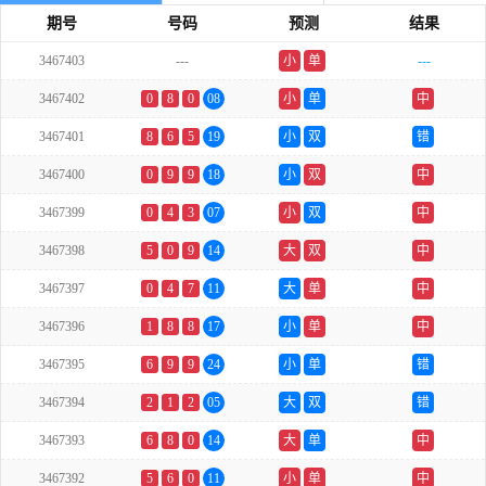
期号
号码
预测
结果
3467403
---
小
单
---
3467402
0
8
0
08
小
单
中
3467401
8
6
5
19
小
双
错
3467400
0
9
9
18
小
双
中
3467399
0
4
3
07
小
双
中
3467398
5
0
9
14
大
双
中
3467397
0
4
7
11
大
单
中
3467396
1
8
8
17
小
单
中
3467395
6
9
9
24
小
单
错
3467394
2
1
2
05
大
双
错
3467393
6
8
0
14
大
单
中
3467392
5
6
0
11
小
单
中