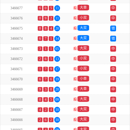
大单
3466677
6
0
5
11
殺
中
小双
3466676
0
9
2
11
殺
中
大双
3466675
8
8
4
20
殺
错
大双
3466674
6
7
1
14
殺
错
大双
3466673
3
1
1
05
殺
中
小双
3466672
2
6
5
13
殺
中
小双
3466671
1
7
9
17
殺
中
小单
3466670
6
7
6
19
殺
中
大单
3466669
9
3
8
20
殺
中
大双
3466668
0
4
5
09
殺
中
大双
3466667
4
2
4
10
殺
中
大双
3466666
2
6
2
10
殺
中
大双