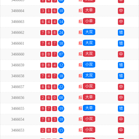
3466665
1
4
3
08
殺
中
大单
3466664
3
1
6
10
殺
中
小单
3466663
6
4
4
14
殺
中
大双
3466662
7
9
8
24
殺
错
大双
3466661
7
4
7
18
殺
错
大双
3466660
0
0
7
07
殺
中
小双
3466659
0
8
4
12
殺
错
大双
3466658
7
4
7
18
殺
错
小双
3466657
8
6
8
22
殺
中
大单
3466656
2
6
0
08
殺
中
大单
3466655
9
7
3
19
殺
错
小双
3466654
7
8
3
18
殺
中
小双
3466653
2
8
5
15
殺
中