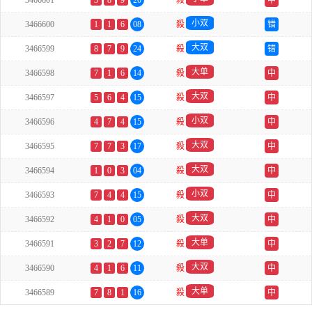
3466601
3
8
9
20
殺
中
小双
3466600
1
1
6
08
殺
错
大双
3466599
8
7
9
24
殺
错
大单
3466598
7
1
6
14
殺
中
大双
3466597
5
6
4
15
殺
中
小双
3466596
4
7
4
15
殺
中
大双
3466595
7
7
3
17
殺
中
大双
3466594
1
0
3
04
殺
中
小双
3466593
7
4
4
15
殺
中
大双
3466592
4
1
0
05
殺
中
大单
3466591
3
2
7
12
殺
中
大双
3466590
4
1
6
11
殺
中
大单
3466589
7
8
1
16
殺
中