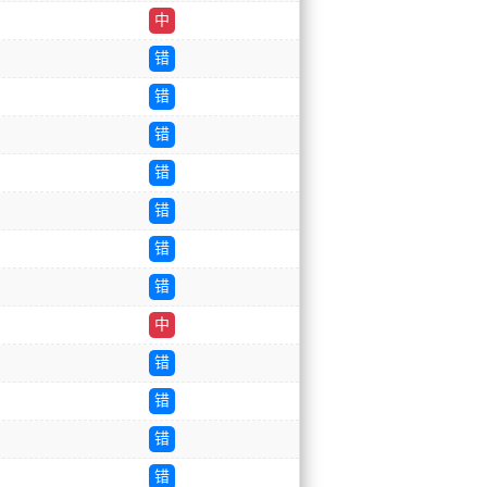
中
错
错
错
错
错
错
错
中
错
错
错
错