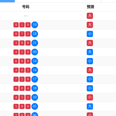
号码
预测
---
大
单
19
大
9
1
9
18
小
9
7
2
21
大
3
9
9
09
大
4
5
0
14
小
6
0
8
14
大
4
8
2
17
小
7
2
8
18
小
6
8
4
10
小
4
5
1
05
大
5
0
0
06
小
2
0
4