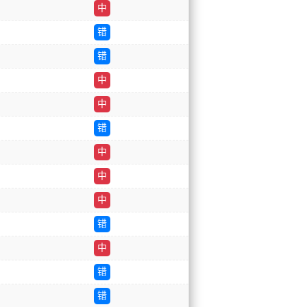
中
错
错
中
中
错
中
中
中
错
中
错
错