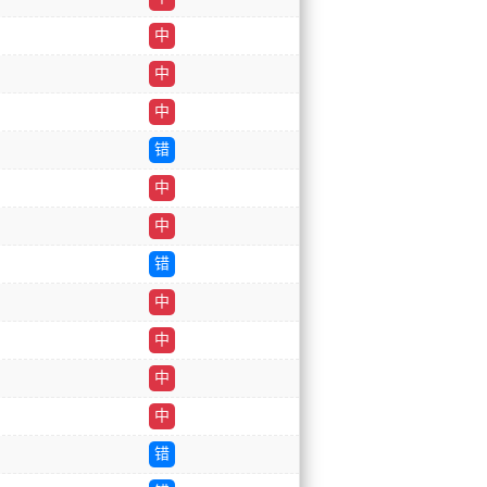
中
中
中
错
中
中
错
中
中
中
中
错