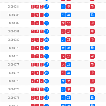
08080084
3
9
5
17
小
单
中
08080083
9
6
3
18
小
单
错
08080082
9
6
5
20
大
双
中
08080081
7
4
1
12
小
双
中
08080080
7
1
0
08
大
双
中
08080079
1
2
7
10
大
单
错
08080078
0
7
9
16
大
双
中
08080077
8
8
1
17
大
双
中
08080076
4
4
0
08
小
单
中
08080075
4
3
2
09
大
单
中
08080074
2
9
8
19
小
单
中
08080073
7
3
5
15
小
双
错