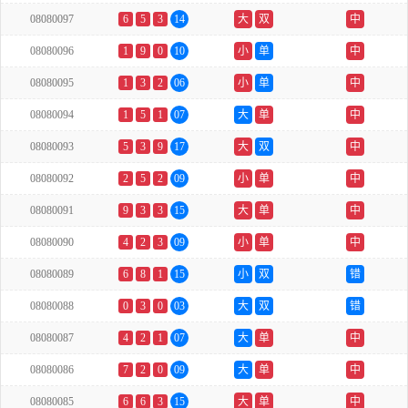
08080097
6
5
3
14
大
双
中
08080096
1
9
0
10
小
单
中
08080095
1
3
2
06
小
单
中
08080094
1
5
1
07
大
单
中
08080093
5
3
9
17
大
双
中
08080092
2
5
2
09
小
单
中
08080091
9
3
3
15
大
单
中
08080090
4
2
3
09
小
单
中
08080089
6
8
1
15
小
双
错
08080088
0
3
0
03
大
双
错
08080087
4
2
1
07
大
单
中
08080086
7
2
0
09
大
单
中
08080085
6
6
3
15
大
单
中