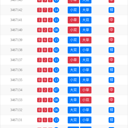
3467143
8
3
2
13
小单
大双
中
3467142
5
7
2
14
小双
大单
错
3467141
1
8
2
11
小单
大双
中
3467140
6
2
0
08
小双
大单
中
3467139
9
6
0
15
小双
大单
中
3467138
1
0
1
02
大双
小单
错
3467137
3
2
6
11
小单
大双
中
3467136
5
6
1
12
大双
小单
错
3467135
0
9
4
13
小双
大单
错
3467134
3
2
2
07
大双
小单
中
3467133
2
3
3
08
大单
小双
中
3467132
0
5
1
06
大双
小单
错
3467131
9
1
5
15
大双
小单
错