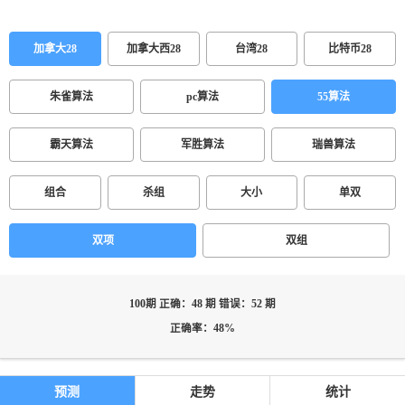
加拿大28
加拿大西28
台湾28
比特币28
朱雀算法
pc算法
55算法
霸天算法
军胜算法
瑞兽算法
组合
杀组
大小
单双
双项
双组
100期 正确：48 期 错误：52 期
正确率：48%
预测
走势
统计