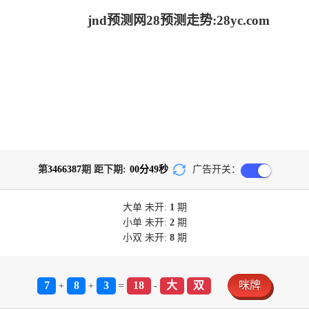
jnd预测网28预测走势:28yc.com
第
3466387
期 距下期:
00
分
48
秒
广告开关：
大单
未开:
1
期
小单
未开:
2
期
小双
未开:
8
期
7
8
3
18
大
双
咪牌
+
+
=
-