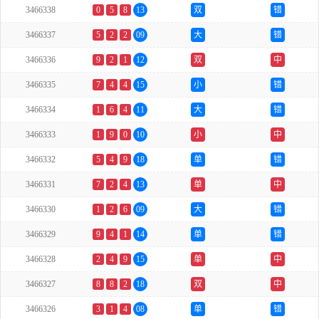
3466338
0
5
8
13
双
错
3466337
5
2
2
09
大
错
3466336
9
2
1
12
双
中
3466335
7
4
4
15
小
错
3466334
1
6
4
11
大
错
3466333
1
9
0
10
小
中
3466332
5
4
9
18
单
错
3466331
7
2
4
13
单
中
3466330
1
2
6
09
大
错
3466329
9
4
1
14
单
错
3466328
2
4
9
15
单
中
3466327
8
8
2
18
双
中
3466326
3
1
4
08
单
错