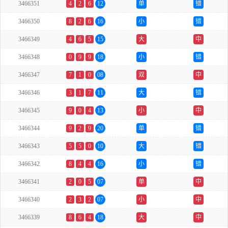
3466351
4
2
6
12
单
错
3466350
8
2
6
16
小
错
3466349
4
6
5
15
大
中
3466348
0
9
9
18
小
错
3466347
7
1
0
08
双
中
3466346
3
1
7
11
大
错
3466345
9
0
4
13
小
中
3466344
9
2
9
20
单
错
3466343
5
5
0
10
大
错
3466342
8
4
4
16
小
错
3466341
2
0
5
07
单
中
3466340
2
3
2
07
小
中
3466339
8
6
4
18
大
中