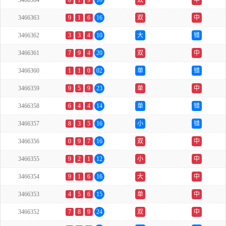
3466364
0
1
9
10
双
中
3466363
9
1
6
16
双
中
3466362
3
3
4
10
大
错
3466361
7
9
4
20
双
中
3466360
1
1
0
02
单
错
3466359
9
5
9
23
单
中
3466358
6
4
4
14
单
错
3466357
8
3
5
16
小
错
3466356
0
9
7
16
双
中
3466355
9
2
1
12
小
中
3466354
9
1
6
16
大
中
3466353
4
5
6
15
单
中
3466352
7
8
9
24
双
中