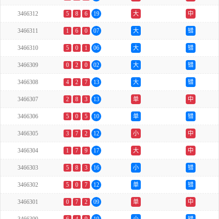
3466312
5
8
6
19
大
中
3466311
1
6
0
07
大
错
3466310
5
0
1
06
大
错
3466309
0
2
0
02
大
错
3466308
4
2
7
13
大
错
3466307
2
8
3
13
单
中
3466306
5
0
5
10
单
错
3466305
3
7
2
12
小
中
3466304
1
7
9
17
大
中
3466303
5
8
3
16
小
错
3466302
5
0
7
12
单
错
3466301
0
7
2
09
单
中