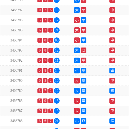
3466798
1
5
9
15
小
单
中
3466797
0
7
6
13
大
单
中
3466796
3
2
7
12
小
单
中
3466795
6
7
8
21
大
单
中
3466794
4
0
2
06
小
单
中
3466793
0
8
4
12
大
双
中
3466792
0
7
4
11
大
单
中
3466791
5
8
1
14
小
单
错
3466790
6
8
2
16
大
单
中
3466789
3
7
2
12
大
单
错
3466788
3
9
6
18
大
单
中
3466787
9
4
5
18
大
单
中
3466786
8
6
7
21
小
双
错