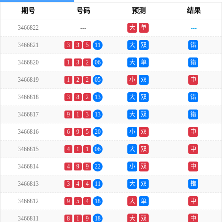
期号
号码
预测
结果
3466822
---
大
单
---
3466821
3
3
5
11
大
双
错
3466820
1
3
2
06
大
单
错
3466819
1
2
2
05
小
双
中
3466818
3
8
2
13
大
双
错
3466817
9
1
3
13
大
双
错
3466816
6
9
5
20
小
双
中
3466815
4
1
1
06
大
双
中
3466814
4
9
9
22
小
双
中
3466813
3
4
4
11
大
双
错
3466812
9
5
4
18
大
单
中
3466811
8
1
9
18
大
双
中