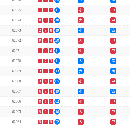
62076
2
5
1
08
大
错
62075
1
3
7
11
小
中
62074
8
3
7
18
大
中
62073
2
9
8
19
小
错
62072
9
7
4
20
大
中
62071
1
4
6
11
小
中
62070
1
7
3
11
大
错
62069
3
9
1
13
大
错
62068
4
1
0
05
小
中
62067
6
9
4
19
小
错
62066
0
1
1
02
小
中
62065
9
6
1
16
大
中
62064
9
4
9
22
大
中