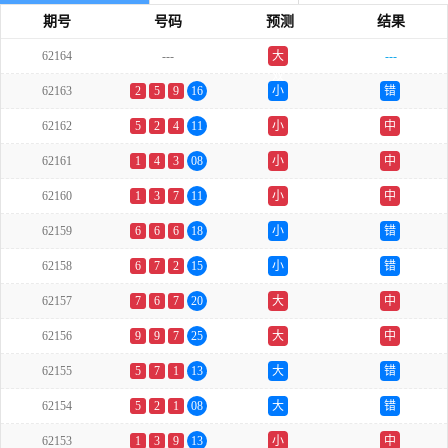
期号
号码
预测
结果
62164
---
大
---
双
62163
2
5
9
16
小
错
62162
5
2
4
11
小
中
62161
1
4
3
08
小
中
62160
1
3
7
11
小
中
62159
6
6
6
18
小
错
62158
6
7
2
15
小
错
62157
7
6
7
20
大
中
62156
9
9
7
25
大
中
62155
5
7
1
13
大
错
62154
5
2
1
08
大
错
62153
1
3
9
13
小
中