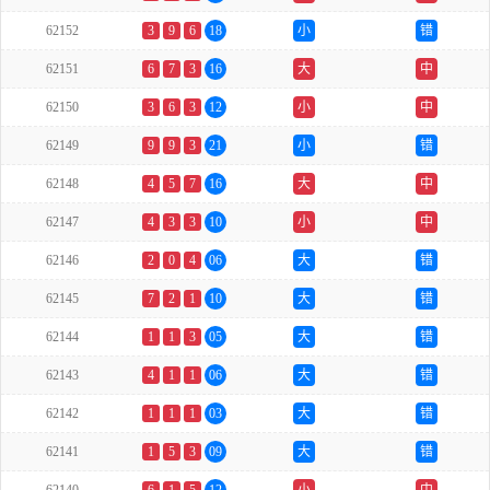
62152
3
9
6
18
小
错
62151
6
7
3
16
大
中
62150
3
6
3
12
小
中
62149
9
9
3
21
小
错
62148
4
5
7
16
大
中
62147
4
3
3
10
小
中
62146
2
0
4
06
大
错
62145
7
2
1
10
大
错
62144
1
1
3
05
大
错
62143
4
1
1
06
大
错
62142
1
1
1
03
大
错
62141
1
5
3
09
大
错