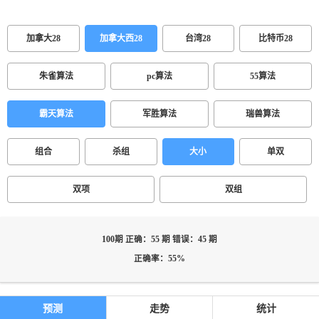
加拿大28
加拿大西28
台湾28
比特币28
朱雀算法
pc算法
55算法
霸天算法
军胜算法
瑞兽算法
组合
杀组
大小
单双
双项
双组
100期 正确：55 期 错误：45 期
正确率：55%
预测
走势
统计