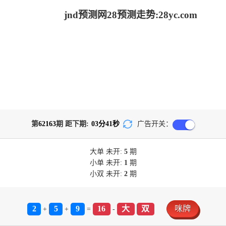
jnd预测网28预测走势:28yc.com
第
62163
期 距下期:
03
分
41
秒
广告开关：
大单
未开:
5
期
小单
未开:
1
期
小双
未开:
2
期
2
5
9
16
大
双
咪牌
+
+
=
-