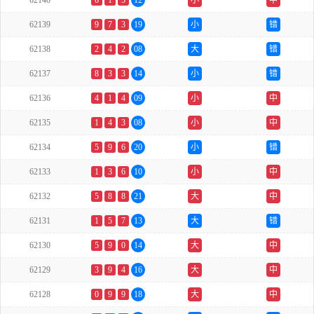
62140
6
1
5
12
小
中
62139
9
7
3
19
小
错
62138
2
4
2
08
大
错
62137
8
3
3
14
小
错
62136
4
1
4
09
小
中
62135
1
4
3
08
小
中
62134
5
9
6
20
小
错
62133
1
3
6
10
小
中
62132
5
8
8
21
大
中
62131
1
5
7
13
大
错
62130
5
9
0
14
大
中
62129
3
9
4
16
大
中
62128
0
9
9
18
大
中