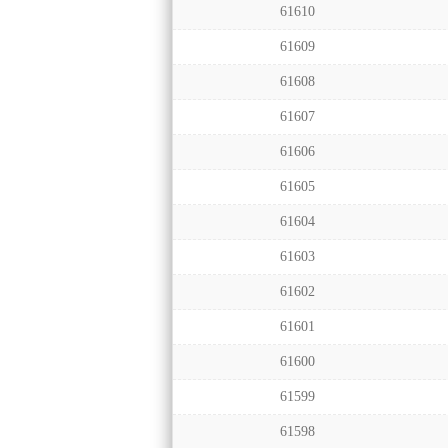
61610
61609
61608
61607
61606
61605
61604
61603
61602
61601
61600
61599
61598