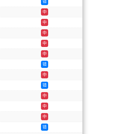
错
中
中
中
中
中
错
中
错
中
中
中
错