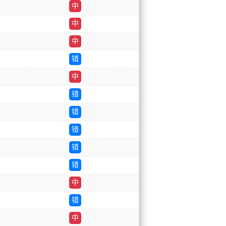
中
中
中
错
中
错
错
错
错
错
中
错
中