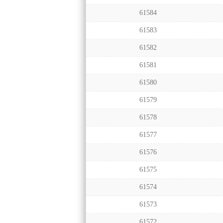
61584
61583
61582
61581
61580
61579
61578
61577
61576
61575
61574
61573
61572