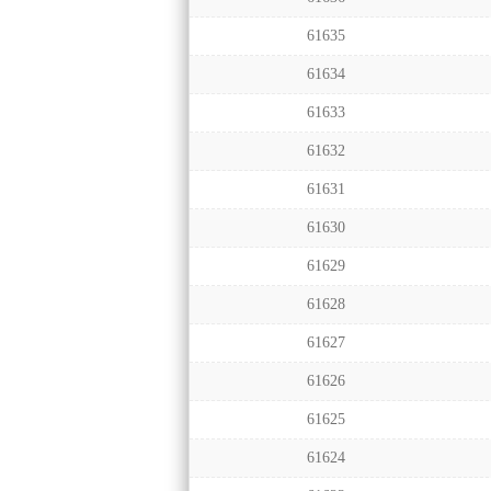
61635
61634
61633
61632
61631
61630
61629
61628
61627
61626
61625
61624