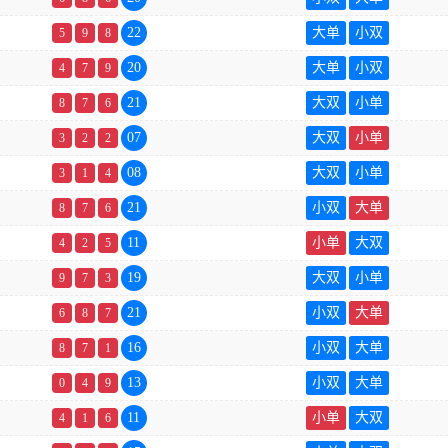
22
大单
小双
5
9
8
20
大单
小双
4
7
9
21
大双
小单
8
7
6
07
大双
小单
3
2
2
08
大双
小单
3
1
4
21
小双
大单
8
7
6
11
小单
大双
4
2
5
19
大双
小单
9
7
3
21
小双
大单
6
8
7
16
小双
大单
8
7
1
13
小双
大单
0
4
9
11
小单
大双
4
1
6