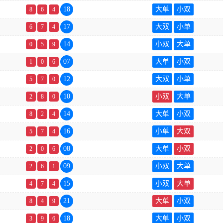
18
大单
小双
8
6
4
17
大双
小单
6
7
4
14
小双
大单
0
5
9
07
大单
小双
1
0
6
12
大双
小单
5
7
0
10
小双
大单
2
8
0
14
大单
小双
8
2
4
16
小单
大双
5
7
4
08
大单
小双
2
0
6
09
小双
大单
2
6
1
15
小双
大单
4
7
4
21
大单
小双
8
4
9
18
大单
小双
3
9
6