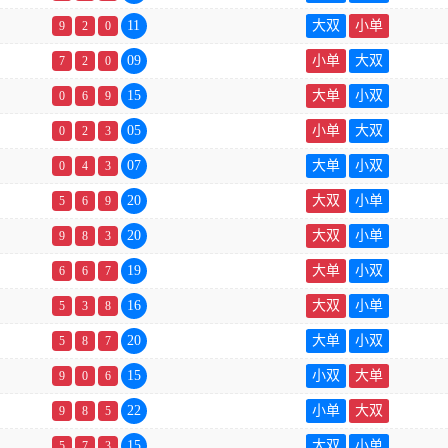
11
大双
小单
9
2
0
09
小单
大双
7
2
0
15
大单
小双
0
6
9
05
小单
大双
0
2
3
07
大单
小双
0
4
3
20
大双
小单
5
6
9
20
大双
小单
9
8
3
19
大单
小双
6
6
7
16
大双
小单
5
3
8
20
大单
小双
5
8
7
15
小双
大单
9
0
6
22
小单
大双
9
8
5
15
大双
小单
5
7
3