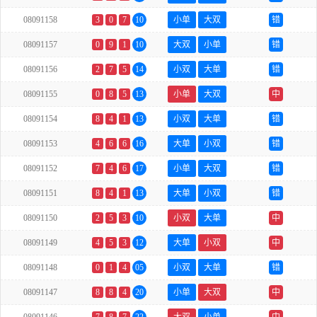
08091158
3
0
7
10
小单
大双
错
08091157
0
9
1
10
大双
小单
错
08091156
2
7
5
14
小双
大单
错
08091155
0
8
5
13
小单
大双
中
08091154
8
4
1
13
小双
大单
错
08091153
4
6
6
16
大单
小双
错
08091152
7
4
6
17
小单
大双
错
08091151
8
4
1
13
大单
小双
错
08091150
2
5
3
10
小双
大单
中
08091149
4
5
3
12
大单
小双
中
08091148
0
1
4
05
小双
大单
错
08091147
8
8
4
20
小单
大双
中