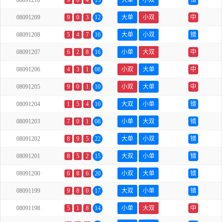
08091210
9
0
4
13
大单
小双
错
08091209
9
0
3
12
大单
小双
中
08091208
5
4
7
16
大单
小双
错
08091207
6
2
8
16
小单
大双
中
08091206
4
3
1
08
小双
大单
中
08091205
9
0
1
10
小双
大单
中
08091204
1
5
4
10
大双
小单
错
08091203
7
0
1
08
小单
大双
错
08091202
8
9
5
22
大单
小双
错
08091201
8
5
2
15
大双
小单
错
08091200
6
8
6
20
小双
大单
错
08091199
9
8
0
17
大双
小单
错
08091198
5
1
8
14
小单
大双
中