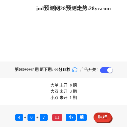
jnd预测网28预测走势:28yc.com
第
08090984
期 距下期:
00
分
18
秒
广告开关：
大单
未开:
8
期
大双
未开:
3
期
小双
未开:
1
期
4
0
7
11
小
单
咪牌
+
+
=
-