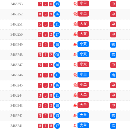
小单
3466253
7
2
6
15
殺
中
小单
3466252
8
9
9
26
殺
中
大双
3466251
5
5
1
11
殺
中
大双
3466250
7
8
2
17
殺
中
小双
3466249
3
6
1
10
殺
错
小双
3466248
5
1
2
08
殺
错
小双
3466247
5
9
2
16
殺
中
小单
3466246
3
5
3
11
殺
错
小单
3466245
7
6
3
16
殺
中
大单
3466244
3
0
8
11
殺
中
大单
3466243
2
5
3
10
殺
中
大单
3466242
5
2
8
15
殺
错
大单
3466241
8
1
8
17
殺
错