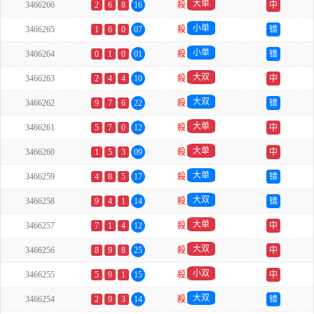
大单
3466266
2
6
8
16
殺
中
小单
3466265
1
6
0
07
殺
错
小单
3466264
0
1
0
01
殺
错
大双
3466263
2
4
4
10
殺
中
大双
3466262
9
7
6
22
殺
错
大单
3466261
5
7
0
12
殺
中
大单
3466260
1
5
3
09
殺
中
大单
3466259
4
8
5
17
殺
错
大双
3466258
9
4
1
14
殺
错
大单
3466257
7
1
4
12
殺
中
大双
3466256
8
9
8
25
殺
中
小双
3466255
5
9
1
15
殺
中
大双
3466254
2
9
3
14
殺
错