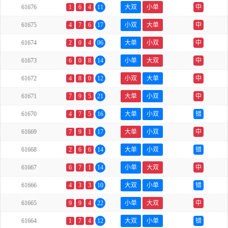
61676
1
6
4
11
大双
小单
中
61675
4
7
6
17
小双
大单
中
61674
2
0
4
06
大单
小双
中
61673
6
0
8
14
小单
大双
中
61672
4
8
0
12
小双
大单
中
61671
7
9
5
21
大单
小双
中
61670
4
7
5
16
大单
小双
错
61669
7
9
1
17
大单
小双
中
61668
2
6
6
14
大单
小双
错
61667
6
7
1
14
小单
大双
中
61666
4
3
3
10
大双
小单
错
61665
9
9
4
22
小单
大双
中
61664
1
7
4
12
大双
小单
错