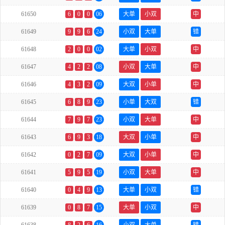
61650
6
0
0
06
大单
小双
中
61649
9
9
6
24
小双
大单
错
61648
2
0
0
02
大单
小双
中
61647
4
2
2
08
小双
大单
中
61646
4
3
2
09
大双
小单
中
61645
6
8
9
23
小单
大双
错
61644
7
9
7
23
小双
大单
中
61643
6
9
3
18
大双
小单
中
61642
0
2
7
09
大双
小单
中
61641
5
9
5
19
小双
大单
中
61640
0
4
9
13
大单
小双
错
61639
0
8
7
15
大单
小双
中