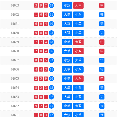
61663
3
9
7
19
小双
大单
中
61662
1
6
4
11
大单
小双
错
61661
6
0
4
10
大双
小单
错
61660
9
8
8
25
大双
小单
错
61659
7
7
4
18
小单
大双
中
61658
2
0
4
06
大单
小双
中
61657
8
9
5
22
小双
大单
错
61656
4
4
3
11
大单
小双
错
61655
2
5
9
16
小单
大双
中
61654
8
2
3
13
大单
小双
错
61653
6
0
1
07
大单
小双
错
61652
9
2
4
15
小单
大双
错
61651
1
8
3
12
大双
小单
错