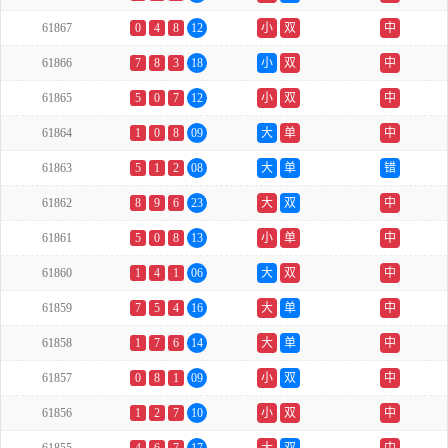
61867
0
4
8
12
小
双
中
61866
7
8
3
18
小
双
中
61865
5
0
7
12
小
双
中
61864
1
0
8
09
大
单
中
61863
5
1
2
08
大
单
错
61862
8
9
6
23
大
双
中
61861
5
0
8
13
小
单
中
61860
1
4
1
06
大
双
中
61859
7
5
4
16
大
单
中
61858
1
7
6
14
大
单
中
61857
0
8
1
09
小
双
中
61856
1
2
7
10
小
双
中