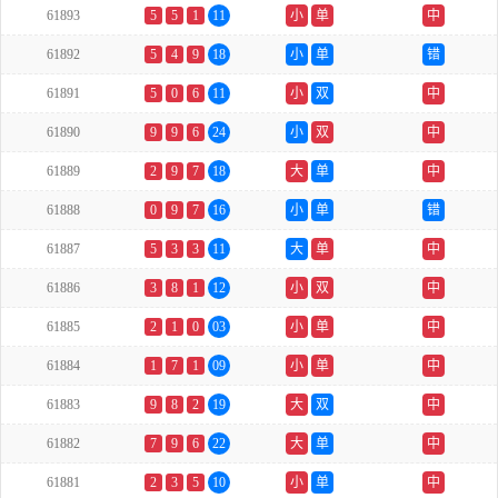
61893
5
5
1
11
小
单
中
61892
5
4
9
18
小
单
错
61891
5
0
6
11
小
双
中
61890
9
9
6
24
小
双
中
61889
2
9
7
18
大
单
中
61888
0
9
7
16
小
单
错
61887
5
3
3
11
大
单
中
61886
3
8
1
12
小
双
中
61885
2
1
0
03
小
单
中
61884
1
7
1
09
小
单
中
61883
9
8
2
19
大
双
中
61882
7
9
6
22
大
单
中
61881
2
3
5
10
小
单
中