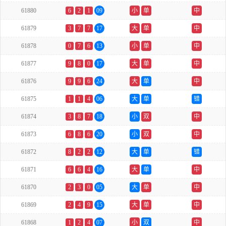
61880
6
2
1
09
小
单
中
61879
3
7
7
17
大
单
中
61878
0
7
6
13
小
单
中
61877
9
8
0
17
大
单
中
61876
9
9
6
24
大
单
中
61875
1
1
4
06
大
单
错
61874
3
8
7
18
小
双
中
61873
6
8
6
20
小
双
中
61872
8
2
2
12
大
单
错
61871
6
6
4
16
大
单
中
61870
2
3
0
05
大
单
中
61869
2
4
9
15
大
单
中
61868
1
2
4
07
小
双
中