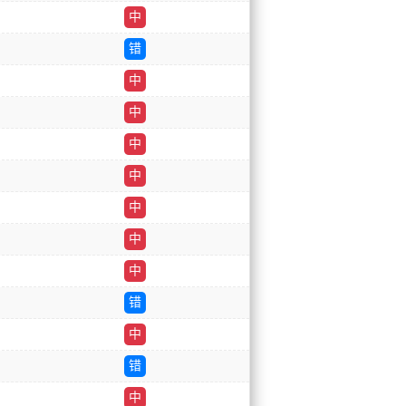
中
错
中
中
中
中
中
中
中
错
中
错
中