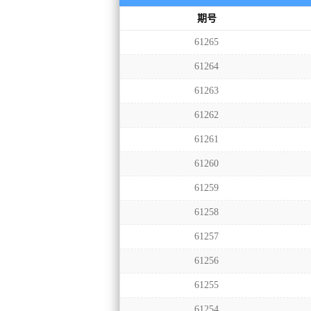
期号
61265
61264
61263
61262
61261
61260
61259
61258
61257
61256
61255
61254