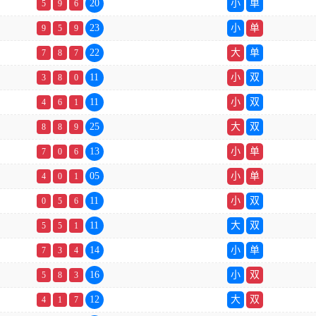
20
小
单
5
9
6
23
小
单
9
5
9
22
大
单
7
8
7
11
小
双
3
8
0
11
小
双
4
6
1
25
大
双
8
8
9
13
小
单
7
0
6
05
小
单
4
0
1
11
小
双
0
5
6
11
大
双
5
5
1
14
小
单
7
3
4
16
小
双
5
8
3
12
大
双
4
1
7