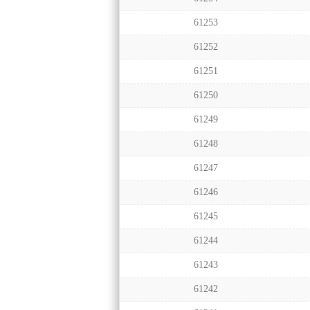
61253
61252
61251
61250
61249
61248
61247
61246
61245
61244
61243
61242