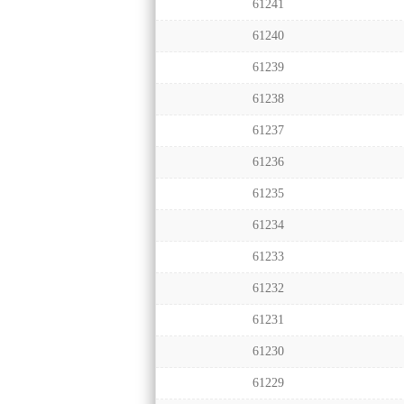
61241
61240
61239
61238
61237
61236
61235
61234
61233
61232
61231
61230
61229