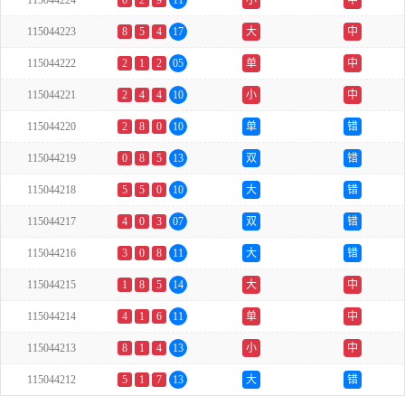
115044224
0
2
9
11
小
中
115044223
8
5
4
17
大
中
115044222
2
1
2
05
单
中
115044221
2
4
4
10
小
中
115044220
2
8
0
10
单
错
115044219
0
8
5
13
双
错
115044218
5
5
0
10
大
错
115044217
4
0
3
07
双
错
115044216
3
0
8
11
大
错
115044215
1
8
5
14
大
中
115044214
4
1
6
11
单
中
115044213
8
1
4
13
小
中
115044212
5
1
7
13
大
错