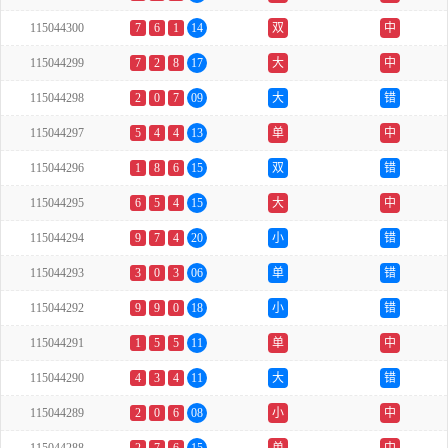
115044300
7
6
1
14
双
中
115044299
7
2
8
17
大
中
115044298
2
0
7
09
大
错
115044297
5
4
4
13
单
中
115044296
1
8
6
15
双
错
115044295
6
5
4
15
大
中
115044294
9
7
4
20
小
错
115044293
3
0
3
06
单
错
115044292
9
9
0
18
小
错
115044291
1
5
5
11
单
中
115044290
4
3
4
11
大
错
115044289
2
0
6
08
小
中