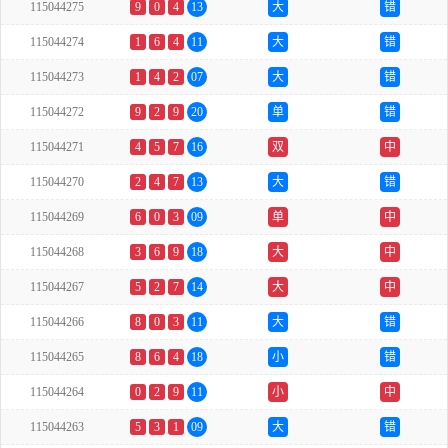
115044275
9
0
4
13
大
错
115044274
1
6
4
11
大
错
115044273
1
4
2
07
大
错
115044272
9
2
9
20
单
错
115044271
4
5
7
16
双
中
115044270
2
4
7
13
大
错
115044269
6
0
3
09
单
中
115044268
3
6
9
18
大
中
115044267
5
2
7
14
大
中
115044266
8
0
3
11
大
错
115044265
8
6
4
18
小
错
115044264
0
2
9
11
小
中
115044263
5
3
1
09
大
错