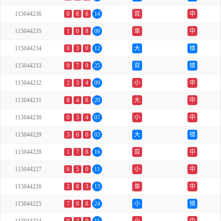
115044236
0
8
6
14
双
中
115044235
1
0
8
09
单
中
115044234
0
3
9
12
大
错
115044233
9
7
9
25
双
错
115044232
2
3
4
09
小
中
115044231
8
4
8
20
大
中
115044230
0
3
4
07
小
中
115044229
3
0
0
03
大
错
115044228
1
7
8
16
双
中
115044227
6
5
0
11
小
中
115044226
2
8
3
13
单
中
115044225
7
9
8
24
小
错