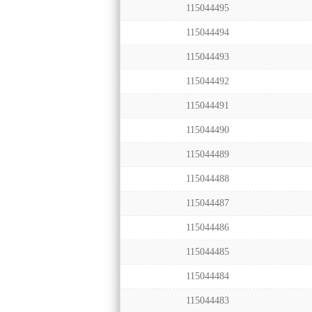
115044495
115044494
115044493
115044492
115044491
115044490
115044489
115044488
115044487
115044486
115044485
115044484
115044483