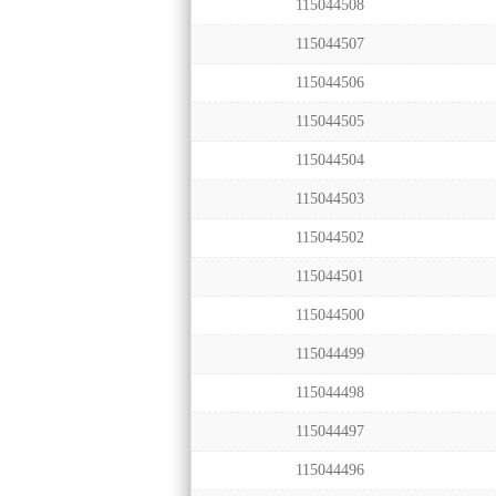
115044508
115044507
115044506
115044505
115044504
115044503
115044502
115044501
115044500
115044499
115044498
115044497
115044496