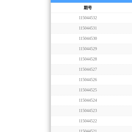
期号
115044532
115044531
115044530
115044529
115044528
115044527
115044526
115044525
115044524
115044523
115044522
115044521