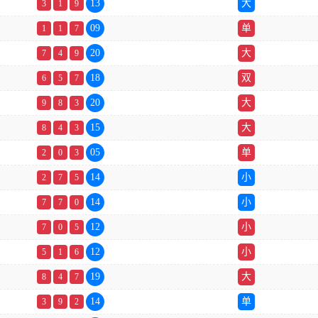
13
大
3
1
9
09
单
1
1
7
20
大
7
4
9
18
双
6
5
7
20
大
9
8
3
15
大
8
4
3
05
单
2
0
3
14
小
2
7
5
14
小
7
7
0
12
小
7
0
5
12
小
5
1
6
19
大
8
4
7
14
单
3
9
2