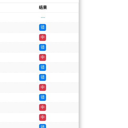
结果
---
错
中
错
中
错
错
中
错
中
中
错