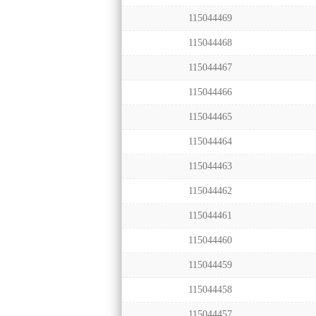
115044469
115044468
115044467
115044466
115044465
115044464
115044463
115044462
115044461
115044460
115044459
115044458
115044457