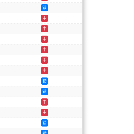
错
中
中
中
中
中
中
错
错
中
中
错
错