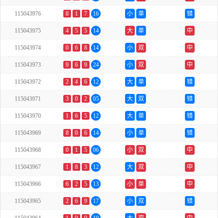
115043976
8
1
7
16
小
单
错
115043975
4
5
5
14
大
单
中
115043974
0
6
8
14
小
双
中
115043973
9
6
9
24
小
双
中
115043972
2
4
6
12
大
单
错
115043971
3
0
2
05
大
双
错
115043970
1
6
5
12
大
单
错
115043969
8
0
6
14
小
单
错
115043968
0
1
5
06
小
双
中
115043967
1
8
3
12
大
双
中
115043966
6
2
5
13
小
单
中
115043965
2
6
9
17
小
双
错