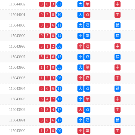
115044002
0
0
3
03
大
单
中
115044001
0
2
8
10
大
双
中
115044000
0
5
6
11
大
双
错
115043999
9
5
0
14
小
单
错
115043998
3
1
2
06
小
双
中
115043997
5
4
6
15
小
双
错
115043996
1
4
0
05
大
单
中
115043995
1
2
3
06
小
双
中
115043994
5
0
6
11
大
双
错
115043993
6
4
7
17
小
单
中
115043992
5
8
4
17
大
双
中
115043991
3
8
6
17
小
双
错
115043990
1
8
0
09
小
单
中