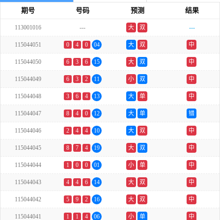
期号
号码
预测
结果
113001016
---
大
双
---
115044051
0
4
0
04
大
双
中
115044050
6
3
6
15
大
双
中
115044049
6
3
2
11
小
双
中
115044048
3
6
4
13
大
单
中
115044047
8
4
0
12
大
单
错
115044046
2
4
4
10
大
双
中
115044045
8
7
4
19
大
双
中
115044044
1
0
0
01
小
单
中
115044043
4
4
6
14
大
双
中
115044042
5
9
2
16
大
双
中
115044041
1
1
4
06
小
单
中