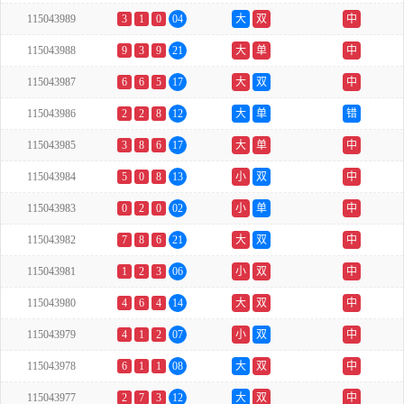
115043989
3
1
0
04
大
双
中
115043988
9
3
9
21
大
单
中
115043987
6
6
5
17
大
双
中
115043986
2
2
8
12
大
单
错
115043985
3
8
6
17
大
单
中
115043984
5
0
8
13
小
双
中
115043983
0
2
0
02
小
单
中
115043982
7
8
6
21
大
双
中
115043981
1
2
3
06
小
双
中
115043980
4
6
4
14
大
双
中
115043979
4
1
2
07
小
双
中
115043978
6
1
1
08
大
双
中
115043977
2
7
3
12
大
双
中