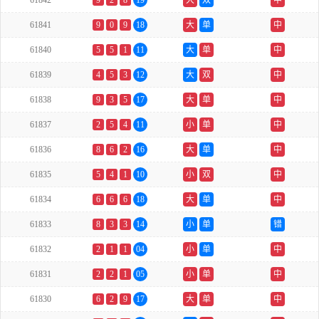
61842
9
2
8
19
大
双
中
61841
9
0
9
18
大
单
中
61840
5
5
1
11
大
单
中
61839
4
5
3
12
大
双
中
61838
9
3
5
17
大
单
中
61837
2
5
4
11
小
单
中
61836
8
6
2
16
大
单
中
61835
5
4
1
10
小
双
中
61834
6
6
6
18
大
单
中
61833
8
3
3
14
小
单
错
61832
2
1
1
04
小
单
中
61831
2
2
1
05
小
单
中
61830
6
2
9
17
大
单
中