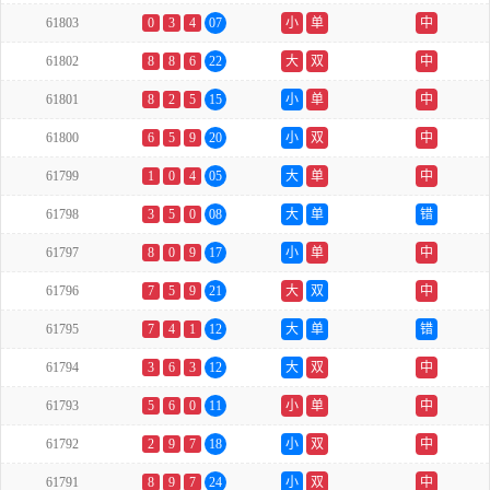
61803
0
3
4
07
小
单
中
61802
8
8
6
22
大
双
中
61801
8
2
5
15
小
单
中
61800
6
5
9
20
小
双
中
61799
1
0
4
05
大
单
中
61798
3
5
0
08
大
单
错
61797
8
0
9
17
小
单
中
61796
7
5
9
21
大
双
中
61795
7
4
1
12
大
单
错
61794
3
6
3
12
大
双
中
61793
5
6
0
11
小
单
中
61792
2
9
7
18
小
双
中
61791
8
9
7
24
小
双
中